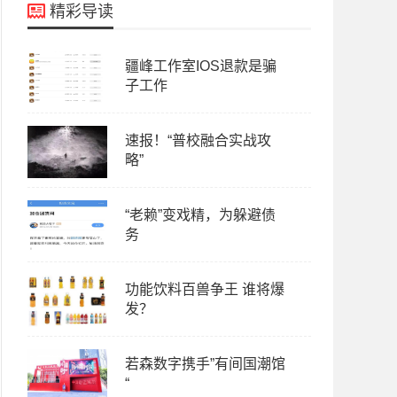
精彩导读
疆峰工作室IOS退款是骗
子工作
速报！“普校融合实战攻
略”
“老赖”变戏精，为躲避债
务
功能饮料百兽争王 谁将爆
发？
若森数字携手”有间国潮馆
“