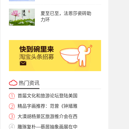
夏至已至，法恩莎瓷砖助
力环
热门资讯
首届文化和旅游论坛登陆美国
精品字画推荐：范曾《钟馗雅
大漠胡杨景区旅游推介会在西
雕琢复朴—蔡居抽象画展在中