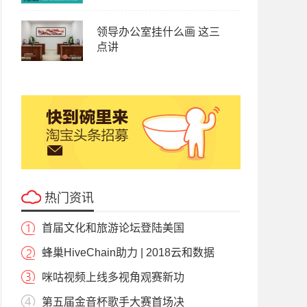
领导办公室挂什么画 这三
点讲
热门资讯
首届文化和旅游论坛登陆美国
蜂巢HiveChain助力 | 2018云和数据
咪咕视频上线多视角观赛新功
第五届金音杯歌手大赛首场决