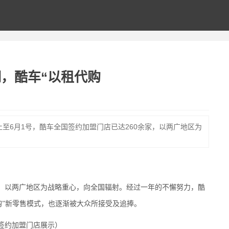
，酷车“以租代购
止至6月1号，酷车全国签约加盟门店已达260余家，以两广地区为
家，以两广地区为战略重心，向全国辐射。经过一年的不懈努力，酷
购”新零售模式，也逐渐被大众所接受及追捧。
签约加盟门店展示）