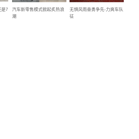
还是7
汽车新零售模式掀起炙热浪
无惧风雨奋勇争先-力爽车队
潮
征