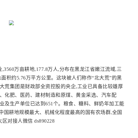
,3560万亩耕地,177.8万人,分布在黑龙江省嫩江流域,三
总面积约5.76万平方公里。这块被人们称作“北大荒”的黑
大荒集团是财政部全资控股的央企,工业已具备比较雄厚
机、化肥、医药、建材制造和原煤、黄金采选、汽车配
业及生产单位已达到651个。粮食、糖料、鲜奶年加工能
团是中国耕地规模最大、机械化程度最高的国有农场群,全国
对接人微信 ds890228