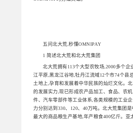
五问北大荒,秒懂OMNIPAY
1 简述北大荒和北大荒集团
北大荒拥有113个大型农牧场,2000多个企业
江平原,黑龙江谷地,牡丹江流域12个市74个县
土地上,孕育和发展着中华民族的灿烂文化。北
的发展实力,现已形成农产品加工、食品、农
件、汽车零部件等工业体系,各类规模的工业企
力分别达到330、120、40万吨。北大荒集
最大的商品粮生产基地,年产粮食400亿斤。亚太区