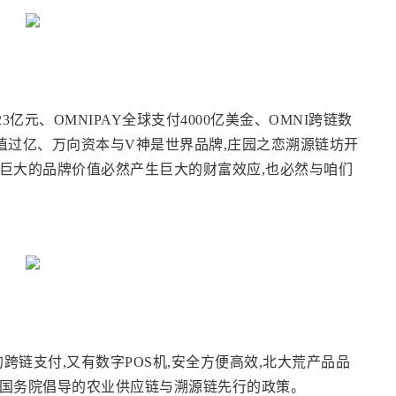
亿元、OMNIPAY全球支付4000亿美金、OMNI跨链数
值过亿、万向资本与V神是世界品牌,庄园之恋溯源链坊开
巨大的品牌价值必然产生巨大的财富效应,也必然与咱们
的跨链支付,又有数字POS机,安全方便高效,北大荒产品品
合国务院倡导的农业供应链与溯源链先行的政策。