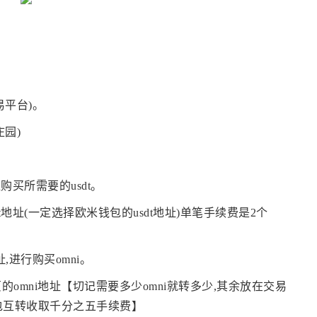
易平台)。
园)
购买所需要的usdt。
t地址(一定选择欧米钱包的usdt地址)单笔手续费是2个
址,进行购买omni。
的omni地址【切记需要多少omni就转多少,其余放在交易
钱包互转收取千分之五手续费】