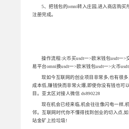
5、把钱包的omni转入庄园,进入商店购
注册完成。
操作流程:火币买usdt一>欧米钱包usdt一>交
易平台omni换usdt一>欧米钱包usdt一>火币us
现如今互联网的创业项目非常多,也有很多
成本低,赚钱快而非常火爆,即使你没有钱也可
目。亚太区对接人微信 ds890228
现在机会已经来临,机会往往像闪电一样,机
邻。互联网时代你不懂得找到创业的切入点,如
站金矿上捡垃圾!