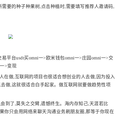
买所需要的种子种果树,点击种植时,需要填写推荐人邀请码,
易平台usdt买omni一>欧米钱包omni一>庄园omni一>交
dt一>变现
人在做,互联网的项目也很适合想创业的人去做,因为投入
以去做,这就很适合白手起家。做互联网就要做趋势性项
会到了,莫失之交臂,遗憾终生。海内存知己,天涯若比
果你只会用网络来聊天沟通业务刷朋友圈,那等于你现在